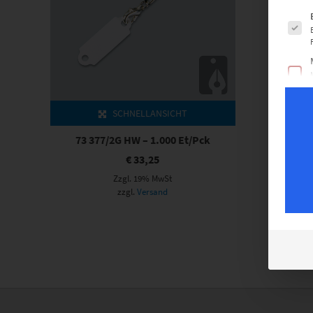
Es fol
SCHNELLANSICHT
73 377/2G HW – 1.000 Et/Pck
€
33,25
Zzgl. 19% MwSt
zzgl.
Versand