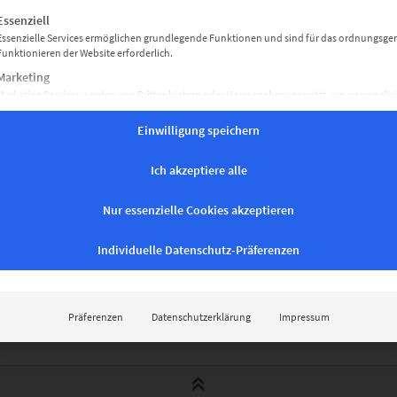
gt eine Liste der Service-Gruppen, für die eine Einwilligung erteil
Essenziell
Essenzielle Services ermöglichen grundlegende Funktionen und sind für das ordnungsg
Funktionieren der Website erforderlich.
Marketing
Marketing Services werden von Drittanbietern oder Herausgebern genutzt, um personalisi
Werbung anzuzeigen. Sie tun dies, indem sie Besucher über Websites hinweg verfolgen.
Einwilligung speichern
Ich akzeptiere alle
Nur essenzielle Cookies akzeptieren
Individuelle Datenschutz-Präferenzen
Präferenzen
Datenschutzerklärung
Impressum