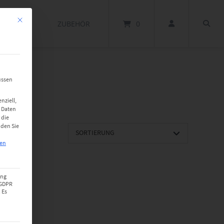
Mit diesem Button wird der Dialog geschlossen. Seine Funktionalität ist identisch m
SOFTWARE
ZUBEHÖR
0
üssen
nziell,
 Daten
 die
nden Sie
gen
ung
a GDPR
 Es