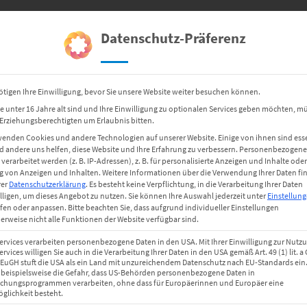
ETIKETTEN
HARDWARE
Datenschutz-Präferenz
ötigen Ihre Einwilligung, bevor Sie unsere Website weiter besuchen können.
e unter 16 Jahre alt sind und Ihre Einwilligung zu optionalen Services geben möchten, m
e Erziehungsberechtigten um Erlaubnis bitten.
wenden Cookies und andere Technologien auf unserer Website. Einige von ihnen sind esse
 andere uns helfen, diese Website und Ihre Erfahrung zu verbessern.
Personenbezogene
erarbeitet werden (z. B. IP-Adressen), z. B. für personalisierte Anzeigen und Inhalte oder
 von Anzeigen und Inhalten.
Weitere Informationen über die Verwendung Ihrer Daten fi
rer
Datenschutzerklärung
.
Es besteht keine Verpflichtung, in die Verarbeitung Ihrer Daten
lligen, um dieses Angebot zu nutzen.
Sie können Ihre Auswahl jederzeit unter
Einstellun
fen oder anpassen.
Bitte beachten Sie, dass aufgrund individueller Einstellungen
erweise nicht alle Funktionen der Website verfügbar sind.
Services verarbeiten personenbezogene Daten in den USA. Mit Ihrer Einwilligung zur Nutz
ervices willigen Sie auch in die Verarbeitung Ihrer Daten in den USA gemäß Art. 49 (1) lit. 
r EuGH stuft die USA als ein Land mit unzureichendem Datenschutz nach EU-Standards ein.
 beispielsweise die Gefahr, dass US-Behörden personenbezogene Daten in
hungsprogrammen verarbeiten, ohne dass für Europäerinnen und Europäer eine
glichkeit besteht.