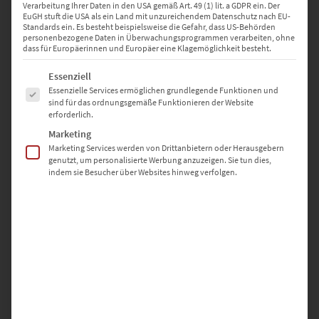
Verarbeitung Ihrer Daten in den USA gemäß Art. 49 (1) lit. a GDPR ein. Der
EuGH stuft die USA als ein Land mit unzureichendem Datenschutz nach EU-
Standards ein. Es besteht beispielsweise die Gefahr, dass US-Behörden
personenbezogene Daten in Überwachungsprogrammen verarbeiten, ohne
dass für Europäerinnen und Europäer eine Klagemöglichkeit besteht.
Es folgt eine Liste der Service-Gruppen, für die eine Einwilligung erte
Essenziell
Essenzielle Services ermöglichen grundlegende Funktionen und
sind für das ordnungsgemäße Funktionieren der Website
erforderlich.
Marketing
Marketing Services werden von Drittanbietern oder Herausgebern
genutzt, um personalisierte Werbung anzuzeigen. Sie tun dies,
indem sie Besucher über Websites hinweg verfolgen.
31 2525 E1 – 1.000 Et/Rl
€
28,75
Zzgl. 19% MwSt
zzgl.
Versand
Lieferzeit: ca. 2-3 Werktage
ab 50x nur
€
11,80
pro Stück.