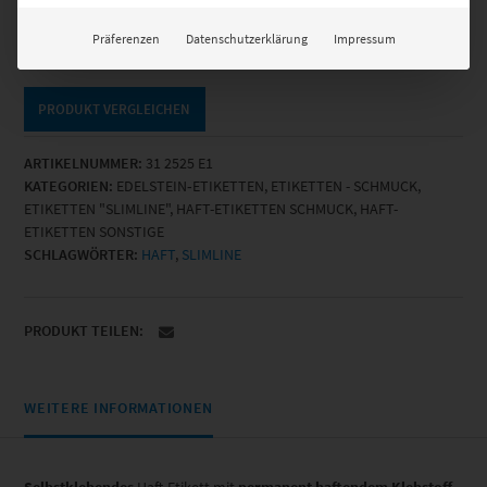
31
Präferenzen
Datenschutzerklärung
Impressum
IN DEN WARENKORB
2525
E1
-
PRODUKT VERGLEICHEN
1.000
Et/Rl
ARTIKELNUMMER:
31 2525 E1
Menge
KATEGORIEN:
EDELSTEIN‐ETIKETTEN
,
ETIKETTEN - SCHMUCK
,
ETIKETTEN "SLIMLINE"
,
HAFT-ETIKETTEN SCHMUCK
,
HAFT-
ETIKETTEN SONSTIGE
SCHLAGWÖRTER:
HAFT
,
SLIMLINE
PRODUKT TEILEN:
WEITERE INFORMATIONEN