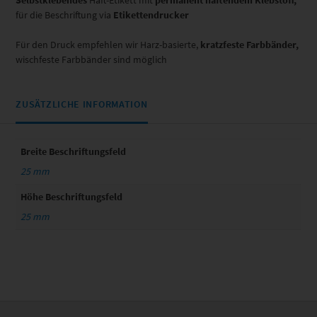
Selbstklebendes
Haft-Etikett mit
permanent haftendem Klebstoff,
für die Beschriftung via
Etikettendrucker
Für den Druck empfehlen wir Harz-basierte,
kratzfeste Farbbänder,
wischfeste Farbbänder sind möglich
ZUSÄTZLICHE INFORMATION
Breite Beschriftungsfeld
25 mm
Höhe Beschriftungsfeld
25 mm