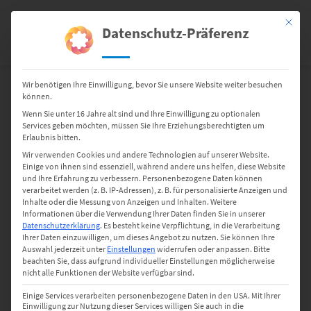
Springen
Sie
Mit dies
Datenschutz-Präferenz
0
zum
Inhalt
Wir benötigen Ihre Einwilligung, bevor Sie unsere Website weiter besuchen
Etiketten
Etiketten – Sonstige
Edelstein‐Etiketten
können.
31 2525 E1 – 1.000 Et/Rl
Wenn Sie unter 16 Jahre alt sind und Ihre Einwilligung zu optionalen
Services geben möchten, müssen Sie Ihre Erziehungsberechtigten um
Erlaubnis bitten.
Wir verwenden Cookies und andere Technologien auf unserer Website.
Einige von ihnen sind essenziell, während andere uns helfen, diese Website
und Ihre Erfahrung zu verbessern.
Personenbezogene Daten können
verarbeitet werden (z. B. IP-Adressen), z. B. für personalisierte Anzeigen und
Inhalte oder die Messung von Anzeigen und Inhalten.
Weitere
Informationen über die Verwendung Ihrer Daten finden Sie in unserer
Datenschutzerklärung
.
Es besteht keine Verpflichtung, in die Verarbeitung
Ihrer Daten einzuwilligen, um dieses Angebot zu nutzen.
Sie können Ihre
Auswahl jederzeit unter
Einstellungen
widerrufen oder anpassen.
Bitte
beachten Sie, dass aufgrund individueller Einstellungen möglicherweise
nicht alle Funktionen der Website verfügbar sind.
Einige Services verarbeiten personenbezogene Daten in den USA. Mit Ihrer
Einwilligung zur Nutzung dieser Services willigen Sie auch in die