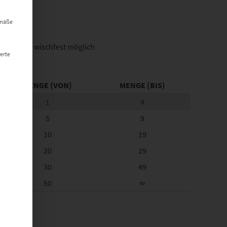
t werden kann. Die erste Service-Gruppe ist essenziell und kann nich
5 mm
emäße
räferiert), wischfest möglich
erte
er
MENGE (VON)
MENGE (BIS)
1
4
5
9
10
19
20
29
30
49
50
∞