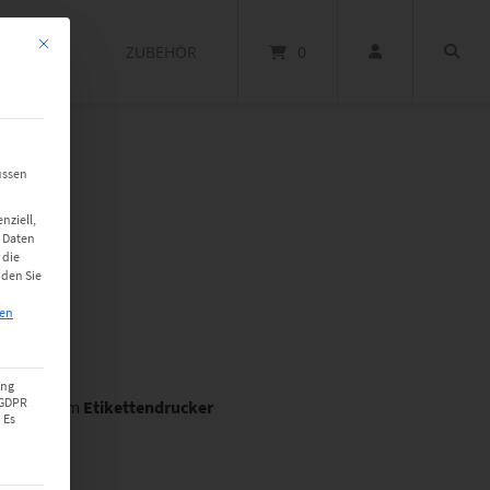
Mit diesem Button wird der Dialog geschlossen. Seine Funktionalität ist identisch m
SOFTWARE
ZUBEHÖR
0
üssen
 Et/Rl
nziell,
 Daten
 die
nden Sie
gen
ung
a GDPR
hriftung im
Etikettendrucker
 Es
 matt