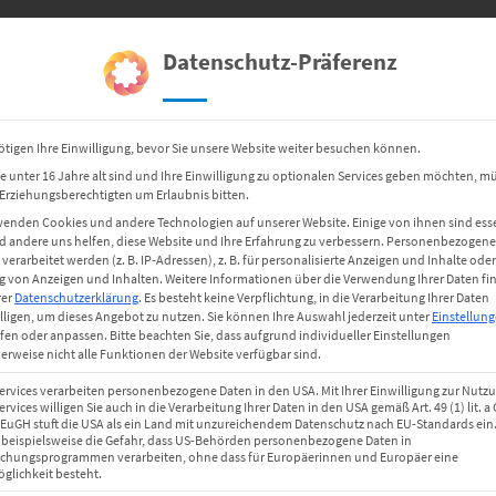
ETIKETTEN
HARDWARE
Datenschutz-Präferenz
stige
31 2550 E1 – 1.000 Et/Rl
ötigen Ihre Einwilligung, bevor Sie unsere Website weiter besuchen können.
e unter 16 Jahre alt sind und Ihre Einwilligung zu optionalen Services geben möchten, m
31 2550 E1 – 1.000
e Erziehungsberechtigten um Erlaubnis bitten.
wenden Cookies und andere Technologien auf unserer Website. Einige von ihnen sind esse
 andere uns helfen, diese Website und Ihre Erfahrung zu verbessern.
Personenbezogene
€
34,85
erarbeitet werden (z. B. IP-Adressen), z. B. für personalisierte Anzeigen und Inhalte oder
 von Anzeigen und Inhalten.
Weitere Informationen über die Verwendung Ihrer Daten fi
rer
Datenschutzerklärung
.
Es besteht keine Verpflichtung, in die Verarbeitung Ihrer Daten
Zzgl. 19% MwSt
zzgl.
Versand
lligen, um dieses Angebot zu nutzen.
Sie können Ihre Auswahl jederzeit unter
Einstellun
Lieferzeit: ca. 2-3 Werktage
fen oder anpassen.
Bitte beachten Sie, dass aufgrund individueller Einstellungen
erweise nicht alle Funktionen der Website verfügbar sind.
ab 50x nur
€
15,60
pro Stück.
Services verarbeiten personenbezogene Daten in den USA. Mit Ihrer Einwilligung zur Nutz
ervices willigen Sie auch in die Verarbeitung Ihrer Daten in den USA gemäß Art. 49 (1) lit. 
–
Selbstklebend,
für die Besc
r EuGH stuft die USA als ein Land mit unzureichendem Datenschutz nach EU-Standards ein.
– Material: Folie TTK-PE,
weiß
 beispielsweise die Gefahr, dass US-Behörden personenbezogene Daten in
hungsprogrammen verarbeiten, ohne dass für Europäerinnen und Europäer eine
– Etikett
permanent haftend
glichkeit besteht.
– 1.000 Etiketten/Rolle