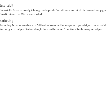
gt eine Liste der Service-Gruppen, für die eine Einwilligung erteil
– Rollenkern 38 mm
Essenziell
– Beschriftungsfläche 50 x 2
Essenzielle Services ermöglichen grundlegende Funktionen und sind für das ordnungsg
Funktionieren der Website erforderlich.
– 60 mm Bahnbreite
Marketing
– Für
kratzfestes Farbband
(p
Marketing Services werden von Drittanbietern oder Herausgebern genutzt, um personalisi
– Geeignet für
slimLine-Druck
Werbung anzuzeigen. Sie tun dies, indem sie Besucher über Websites hinweg verfolgen.
STAFFELPREIS
€
34,85
€
28,95
€
24,10
€
20,15
€
17,55
€
15,60
Gesamtsumme
€
34,85