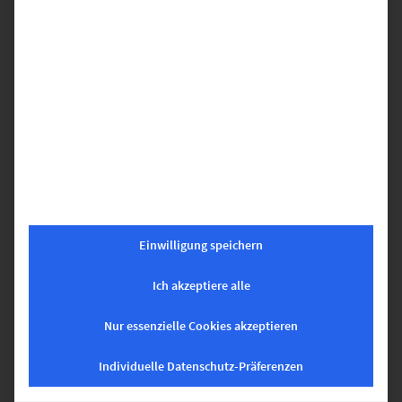
–
Selbstklebend,
für die Beschriftung im
Etikettendrucker
– Material: Folie TTK-PE,
weiss matt
– Etikett
ultra-permanent haftend
– 5.000 Etiketten/Rolle
– Rollenkern 38 mm
– Beschriftungsfläche 16 x 7 mm
–
3-bahnig/60 mm
Bahnbreite
– Für
kratzfestes Farbband
(präferiert), wischfest möglich
– Geeignet für
slimLine-Drucker
STAFFELPREIS
MENGE (VON)
MENGE (BIS)
Einwilligung speichern
€
96,50
1
1
€
80,50
2
3
Ich akzeptiere alle
€
66,25
4
5
Nur essenzielle Cookies akzeptieren
€
54,25
6
9
€
45,00
10
∞
Individuelle Datenschutz-Präferenzen