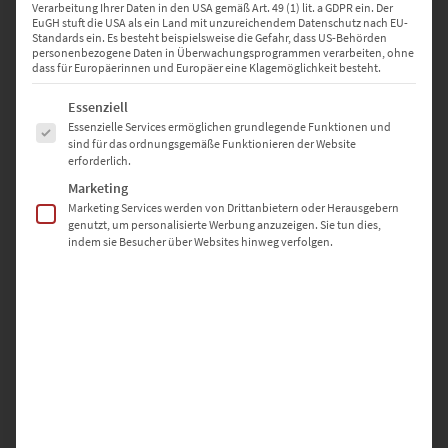
Verarbeitung Ihrer Daten in den USA gemäß Art. 49 (1) lit. a GDPR ein. Der
EuGH stuft die USA als ein Land mit unzureichendem Datenschutz nach EU-
Standards ein. Es besteht beispielsweise die Gefahr, dass US-Behörden
personenbezogene Daten in Überwachungsprogrammen verarbeiten, ohne
dass für Europäerinnen und Europäer eine Klagemöglichkeit besteht.
Es folgt eine Liste der Service-Gruppen, für die eine Einwilligung erte
Essenziell
Essenzielle Services ermöglichen grundlegende Funktionen und
sind für das ordnungsgemäße Funktionieren der Website
erforderlich.
Marketing
Marketing Services werden von Drittanbietern oder Herausgebern
genutzt, um personalisierte Werbung anzuzeigen. Sie tun dies,
indem sie Besucher über Websites hinweg verfolgen.
32 17IR E1 – permanent haftend
€
40,56
Zzgl. 19% MwSt
zzgl.
Versand
Lieferzeit: ca. 2-3 Werktage
ab 40x nur
€
16,31
pro Stück.