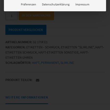
Gesamtsumme
€
40,56
Präferenzen
Datenschutzerklärung
Impressum
32
IN DEN WARENKORB
17IR
E1
-
PRODUKT VERGLEICHEN
permanent
haftend
ARTIKELNUMMER:
32 17IR E1
Menge
KATEGORIEN:
ETIKETTEN - SCHMUCK
,
ETIKETTEN "SLIMLINE"
,
HAFT-
ETIKETTEN SCHMUCK
,
HAFT-ETIKETTEN SONSTIGE
,
HAFT-
ETIKETTEN UHREN
SCHLAGWÖRTER:
HAFT
,
PERMANENT
,
SLIMLINE
PRODUKT TEILEN:
WEITERE INFORMATIONEN