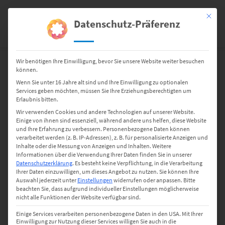
Springen
Sie
Mit dies
Datenschutz-Präferenz
0
zum
Inhalt
Wir benötigen Ihre Einwilligung, bevor Sie unsere Website weiter besuchen
Etiketten
Etiketten – Sonstige
Haft-Etiketten Sonstige
können.
32 17IR E1 – permanent haftend
Wenn Sie unter 16 Jahre alt sind und Ihre Einwilligung zu optionalen
Services geben möchten, müssen Sie Ihre Erziehungsberechtigten um
Erlaubnis bitten.
Wir verwenden Cookies und andere Technologien auf unserer Website.
Einige von ihnen sind essenziell, während andere uns helfen, diese Website
und Ihre Erfahrung zu verbessern.
Personenbezogene Daten können
verarbeitet werden (z. B. IP-Adressen), z. B. für personalisierte Anzeigen und
Inhalte oder die Messung von Anzeigen und Inhalten.
Weitere
Informationen über die Verwendung Ihrer Daten finden Sie in unserer
Datenschutzerklärung
.
Es besteht keine Verpflichtung, in die Verarbeitung
Ihrer Daten einzuwilligen, um dieses Angebot zu nutzen.
Sie können Ihre
Auswahl jederzeit unter
Einstellungen
widerrufen oder anpassen.
Bitte
beachten Sie, dass aufgrund individueller Einstellungen möglicherweise
nicht alle Funktionen der Website verfügbar sind.
Einige Services verarbeiten personenbezogene Daten in den USA. Mit Ihrer
Einwilligung zur Nutzung dieser Services willigen Sie auch in die