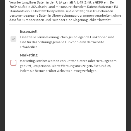
Verarbeitung Ihrer Daten in den USA gemäß Art. 49 (1) lit. a GDPR ein. Der
EuGH stuft die USA als ein Land mit unzureichendem Datenschutz nach EU-
Standards ein. Es besteht beispielsweise die Gefahr, dass US-Behörden
personenbezogene Daten in Überwachungsprogrammen verarbeiten, ohne
dass für Europäerinnen und Europäer eine Klagemöglichkeit besteht.
Es folgt eine Liste der Service-Gruppen, für die eine Einwilligung erte
Essenziell
Essenzielle Services ermöglichen grundlegende Funktionen und
sind für das ordnungsgemäße Funktionieren der Website
erforderlich.
Marketing
Marketing Services werden von Drittanbietern oder Herausgebern
genutzt, um personalisierte Werbung anzuzeigen. Sie tun dies,
indem sie Besucher über Websites hinweg verfolgen.
81 TTW1-110A schwarz, wischfest, 300 lfm
€
21,05
Zzgl. 19% MwSt
zzgl.
Versand
Lieferzeit: ca. 2-3 Werktage
ab 10x nur
€
18,75
pro Stück.