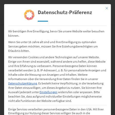
Springen
Sie
Mit dies
Datenschutz-Präferenz
0
zum
Inhalt
Wir benötigen Ihre Einwilligung, bevor Sie unsere Website weiter besuchen
Produkt Schlaufenlänge
36 mm
können.
36 mm
Wenn Sie unter 16 Jahre alt sind und Ihre Einwilligung zu optionalen
Services geben möchten, müssen Sie Ihre Erziehungsberechtigten um
Erlaubnis bitten.
Wir verwenden Cookies und andere Technologien auf unserer Website.
Einige von ihnen sind essenziell, während andere uns helfen, diese Website
und Ihre Erfahrung zu verbessern.
Personenbezogene Daten können
verarbeitet werden (z. B. IP-Adressen), z. B. für personalisierte Anzeigen und
Inhalte oder die Messung von Anzeigen und Inhalten.
Weitere
Alle 2 Ergebnisse werden angezeigt
Informationen über die Verwendung Ihrer Daten finden Sie in unserer
Datenschutzerklärung
.
Es besteht keine Verpflichtung, in die Verarbeitung
Ihrer Daten einzuwilligen, um dieses Angebot zu nutzen.
Sie können Ihre
Auswahl jederzeit unter
Einstellungen
widerrufen oder anpassen.
Bitte
beachten Sie, dass aufgrund individueller Einstellungen möglicherweise
nicht alle Funktionen der Website verfügbar sind.
Einige Services verarbeiten personenbezogene Daten in den USA. Mit Ihrer
Einwilligung zur Nutzung dieser Services willigen Sie auch in die