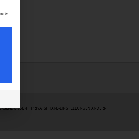
t werden kann. Die erste Service-Gruppe ist essenziell und kann nich
emäße
erte
ÜCKSENDUNGEN
PRIVATSPHÄRE-EINSTELLUNGEN ÄNDERN