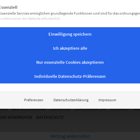
gt eine Liste der Service-Gruppen, für die eine Einwilligung erteil
Essenziell
Essenzielle Services ermöglichen grundlegende Funktionen und sind für das ordnungsg
Funktionieren der Website erforderlich.
5. MAI 2022
/
KOMMENTARE: 203
Marketing
Marketing Services werden von Drittanbietern oder Herausgebern genutzt, um personalisi
Einwilligung speichern
Werbung anzuzeigen. Sie tun dies, indem sie Besucher über Websites hinweg verfolgen.
Ich akzeptiere alle
Nur essenzielle Cookies akzeptieren
Individuelle Datenschutz-Präferenzen
ZURÜCK NACH OBEN
Präferenzen
Datenschutzerklärung
Impressum
AGB
BESTELLVORGANG
LIEFERUNG
ZAHLUNGARTEN
WIDERRUF – R
GEN WIDERRUFEN
DATENSCHUTZ
Vertrag widerrufen