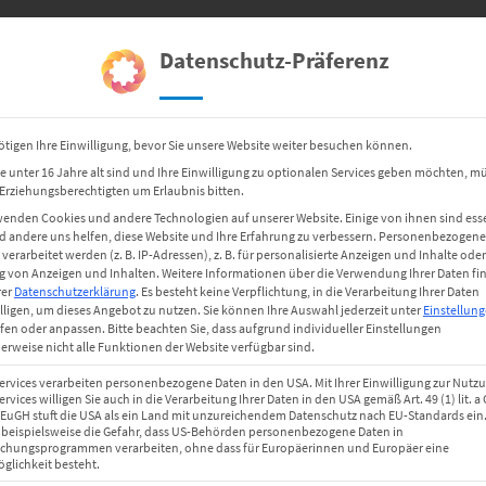
ETIKETTEN
HARDWARE
Datenschutz-Präferenz
ötigen Ihre Einwilligung, bevor Sie unsere Website weiter besuchen können.
e unter 16 Jahre alt sind und Ihre Einwilligung zu optionalen Services geben möchten, m
e Erziehungsberechtigten um Erlaubnis bitten.
wenden Cookies und andere Technologien auf unserer Website. Einige von ihnen sind esse
 andere uns helfen, diese Website und Ihre Erfahrung zu verbessern.
Personenbezogene
erarbeitet werden (z. B. IP-Adressen), z. B. für personalisierte Anzeigen und Inhalte oder
 von Anzeigen und Inhalten.
Weitere Informationen über die Verwendung Ihrer Daten fi
rer
Datenschutzerklärung
.
Es besteht keine Verpflichtung, in die Verarbeitung Ihrer Daten
lligen, um dieses Angebot zu nutzen.
Sie können Ihre Auswahl jederzeit unter
Einstellun
fen oder anpassen.
Bitte beachten Sie, dass aufgrund individueller Einstellungen
ALLGEMEIN
erweise nicht alle Funktionen der Website verfügbar sind.
Hallo Welt!
Services verarbeiten personenbezogene Daten in den USA. Mit Ihrer Einwilligung zur Nutz
ervices willigen Sie auch in die Verarbeitung Ihrer Daten in den USA gemäß Art. 49 (1) lit. 
r EuGH stuft die USA als ein Land mit unzureichendem Datenschutz nach EU-Standards ein.
 beispielsweise die Gefahr, dass US-Behörden personenbezogene Daten in
hungsprogrammen verarbeiten, ohne dass für Europäerinnen und Europäer eine
rdPress. Dies ist dein erster Beitrag. Bearbeite oder lösche ihn u
glichkeit besteht.
Schreiben!