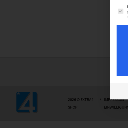
Es fol
2026 © EXTRA4-
/
IMPRESSUM
SHOP
EINWILLIGUN